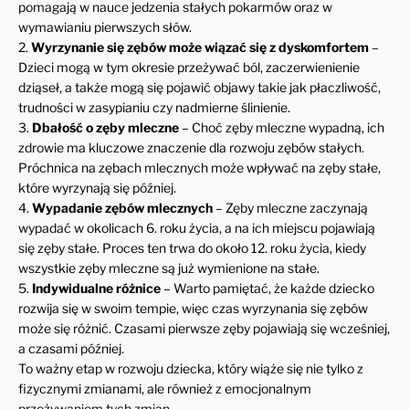
pomagają w nauce jedzenia stałych pokarmów oraz w
wymawianiu pierwszych słów.
2.
Wyrzynanie się zębów może wiązać się z dyskomfortem
–
Dzieci mogą w tym okresie przeżywać ból, zaczerwienienie
dziąseł, a także mogą się pojawić objawy takie jak płaczliwość,
trudności w zasypianiu czy nadmierne ślinienie.
3.
Dbałość o zęby mleczne
– Choć zęby mleczne wypadną, ich
zdrowie ma kluczowe znaczenie dla rozwoju zębów stałych.
Próchnica na zębach mlecznych może wpływać na zęby stałe,
które wyrzynają się później.
4.
Wypadanie zębów mlecznych
– Zęby mleczne zaczynają
wypadać w okolicach 6. roku życia, a na ich miejscu pojawiają
się zęby stałe. Proces ten trwa do około 12. roku życia, kiedy
wszystkie zęby mleczne są już wymienione na stałe.
5.
Indywidualne różnice
– Warto pamiętać, że każde dziecko
rozwija się w swoim tempie, więc czas wyrzynania się zębów
może się różnić. Czasami pierwsze zęby pojawiają się wcześniej,
a czasami później.
To ważny etap w rozwoju dziecka, który wiąże się nie tylko z
fizycznymi zmianami, ale również z emocjonalnym
przeżywaniem tych zmian.