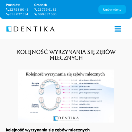
Pruszków
Grodzisk
22 758 80 43
22 755 61 82
Umów wizytę
698 637 534
698 637 530
Kolejność wyrzynania się zębów
mlecznych
kolejność wyrzynania się zębów mlecznych