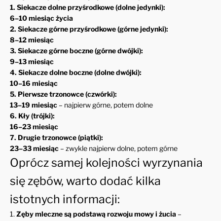
1. Siekacze dolne przyśrodkowe (dolne jedynki):
6–10 miesiąc życia
2. Siekacze górne przyśrodkowe (górne jedynki):
8–12 miesiąc
3. Siekacze górne boczne (górne dwójki):
9–13 miesiąc
4. Siekacze dolne boczne (dolne dwójki):
10–16 miesiąc
5. Pierwsze trzonowce (czwórki):
13–19 miesiąc
– najpierw górne, potem dolne
6. Kły (trójki):
16–23 miesiąc
7. Drugie trzonowce (piątki):
23–33 miesiąc
– zwykle najpierw dolne, potem górne
Oprócz samej kolejności wyrzynania
się zębów, warto dodać kilka
istotnych informacji:
1.
Zęby mleczne są podstawą rozwoju mowy i żucia
–