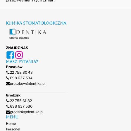
Klinika stomatologiczna
ZNAJDŹ NAS
Masz pytania?
Pruszków
22 758 80 43
698 637 534
pruszkow@dentika.pl
Grodzisk
22 755 61 82
698 637 530
grodzisk@dentika.pl
Menu
Home
Personel