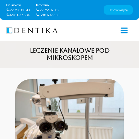
Pruszków
Grodzisk
22 758 80 43
22 755 61 82
Umów wizytę
698 637 534
698 637 530
LECZENIE KANAŁOWE POD
MIKROSKOPEM