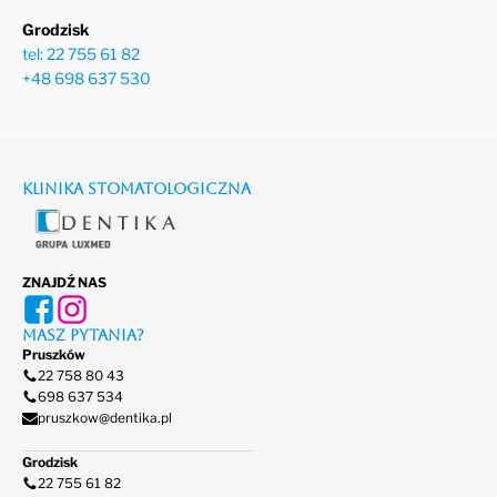
Grodzisk
tel: 22 755 61 82
+48 698 637 530
Klinika stomatologiczna
ZNAJDŹ NAS
Masz pytania?
Pruszków
22 758 80 43
698 637 534
pruszkow@dentika.pl
Grodzisk
22 755 61 82