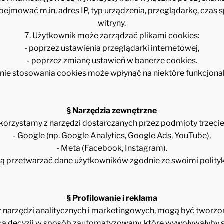
jmować m.in. adres IP, typ urządzenia, przeglądarkę, czas s
witryny.
7. Użytkownik może zarządzać plikami cookies:
- poprzez ustawienia przeglądarki internetowej,
- poprzez zmianę ustawień w banerze cookies.
nie stosowania cookies może wpłynąć na niektóre funkcjonal
§ Narzędzia zewnętrzne
 korzystamy z narzędzi dostarczanych przez podmioty trzecie, 
- Google (np. Google Analytics, Google Ads, YouTube),
- Meta (Facebook, Instagram).
 przetwarzać dane użytkowników zgodnie ze swoimi polity
§ Profilowanie i reklama
z narzędzi analitycznych i marketingowych, mogą być tworzo
decyzji w sposób zautomatyzowany, które wywoływałyby sku