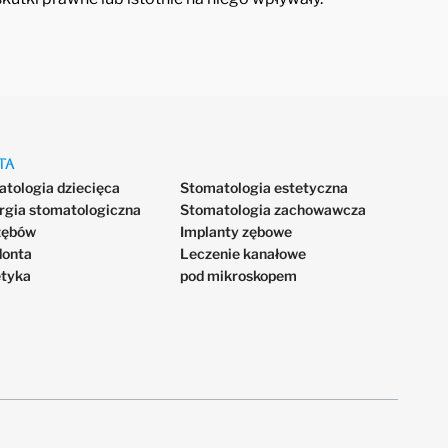
ta
tologia dziecięca
Stomatologia estetyczna
rgia stomatologiczna
Stomatologia zachowawcza
zębów
Implanty zębowe
donta
Leczenie kanałowe
etyka
pod mikroskopem