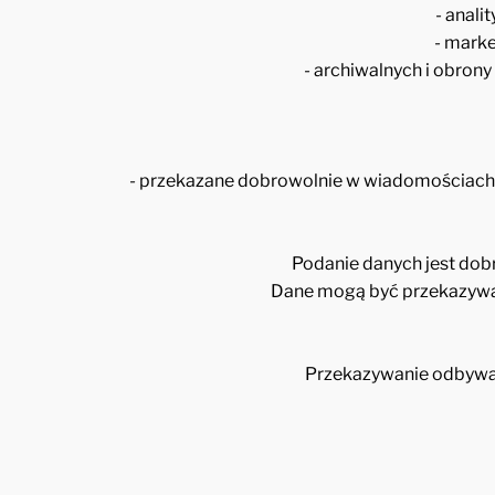
- anali
- mark
- archiwalnych i obron
- przekazane dobrowolnie w wiadomościach (e
Podanie danych jest dobr
Dane mogą być przekazywan
Przekazywanie odbywa 