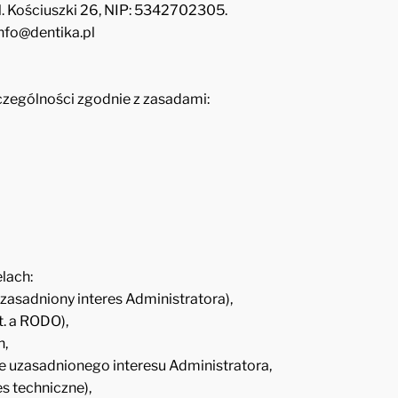
l. Kościuszki 26, NIP: 5342702305.
nfo@dentika.pl
zególności zgodnie z zasadami:
lach:
uzasadniony interes Administratora),
t. a RODO),
h,
e uzasadnionego interesu Administratora,
s techniczne),