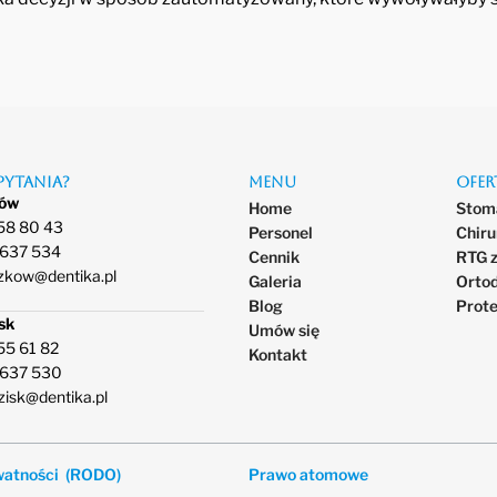
pytania?
Menu
Ofer
ków
Home
Stoma
58 80 43
Personel
Chiru
 637 534
Cennik
RTG 
zkow@dentika.pl
Galeria
Orto
Blog
Prot
sk
Umów się
55 61 82
Kontakt
 637 530
zisk@dentika.pl
ywatności (RODO)
Prawo atomowe