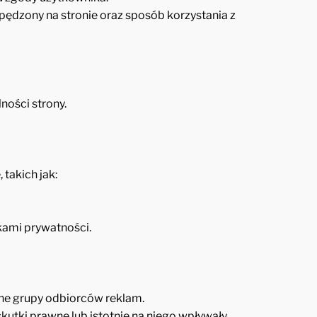
pędzony na stronie oraz sposób korzystania z
ności strony.
takich jak:
kami prywatności.
ne grupy odbiorców reklam.
tki prawne lub istotnie na niego wpływały.