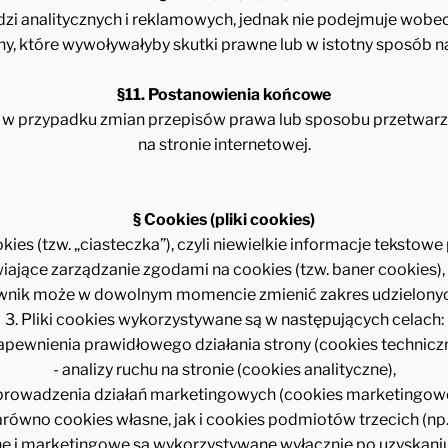
dzi analitycznych i reklamowych, jednak nie podejmuje wobec
, które wywoływałyby skutki prawne lub w istotny sposób na
§11. Postanowienia końcowe
 w przypadku zmian przepisów prawa lub sposobu przetwarza
na stronie internetowej.
§ Cookies (pliki cookies)
ookies (tzw. „ciasteczka”), czyli niewielkie informacje tekst
wiające zarządzanie zgodami na cookies (tzw. baner cookie
wnik może w dowolnym momencie zmienić zakres udzielonyc
3. Pliki cookies wykorzystywane są w następujących celach:
zapewnienia prawidłowego działania strony (cookies techniczn
- analizy ruchu na stronie (cookies analityczne),
 prowadzenia działań marketingowych (cookies marketingowe
arówno cookies własne, jak i cookies podmiotów trzecich (np.
zne i marketingowe są wykorzystywane wyłącznie po uzyskani