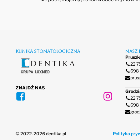
Klinika stomatologiczna
Masz 
Prusz
22 7
698
prus
ZNAJDŹ NAS
Grodzi
22 7
698
grod
© 2022-2026 dentika.pl
Polityka pr