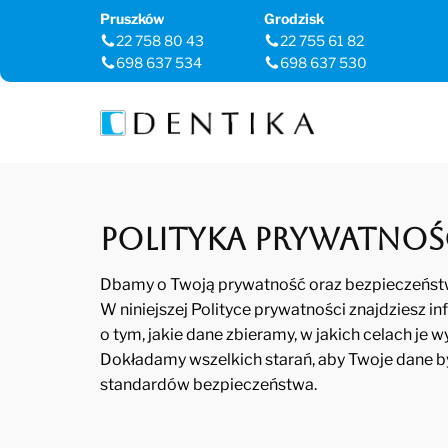
Pruszków
Grodzisk
22 758 80 43
22 755 61 82
698 637 534
698 637 530
Polityka prywatnoś
Dbamy o Twoją prywatność oraz bezpieczeńs
W niniejszej Polityce prywatności znajdziesz 
o tym, jakie dane zbieramy, w jakich celach je 
Dokładamy wszelkich starań, aby Twoje dane 
standardów bezpieczeństwa.