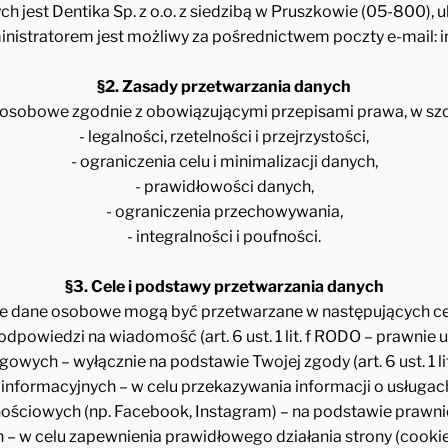
jest Dentika Sp. z o.o. z siedzibą w Pruszkowie (05-800), u
inistratorem jest możliwy za pośrednictwem poczty e-mail: i
§2. Zasady przetwarzania danych
 osobowe zgodnie z obowiązującymi przepisami prawa, w szc
- legalności, rzetelności i przejrzystości,
- ograniczenia celu i minimalizacji danych,
- prawidłowości danych,
- ograniczenia przechowywania,
- integralności i poufności.
§3. Cele i podstawy przetwarzania danych
e dane osobowe mogą być przetwarzane w następujących ce
odpowiedzi na wiadomość (art. 6 ust. 1 lit. f RODO – prawnie 
gowych – wyłącznie na podstawie Twojej zgody (art. 6 ust. 1 li
 informacyjnych – w celu przekazywania informacji o usługac
nościowych (np. Facebook, Instagram) – na podstawie prawni
h – w celu zapewnienia prawidłowego działania strony (cookie